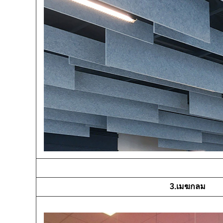
3.เมฆกลม