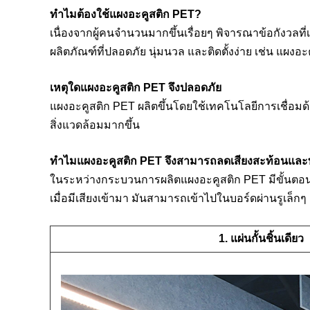
ทำไมต้องใช้แผงอะคูสติก PET?
เนื่องจากผู้คนจำนวนมากขึ้นเรื่อยๆ พิจารณาข้อกังวลที
ผลิตภัณฑ์ที่ปลอดภัย นุ่มนวล และติดตั้งง่าย เช่น แผง
เหตุใดแผงอะคูสติก PET จึงปลอดภัย
แผงอะคูสติก PET ผลิตขึ้นโดยใช้เทคโนโลยีการเชื่อมด
สิ่งแวดล้อมมากขึ้น
ทำไมแผงอะคูสติก PET จึงสามารถลดเสียงสะท้อนและทำใ
ในระหว่างกระบวนการผลิตแผงอะคูสติก PET มีขั้นตอนพิเ
เมื่อมีเสียงเข้ามา มันสามารถเข้าไปในบอร์ดผ่านรูเล็กๆ
1. แผ่นกั้นชิ้นเดียว