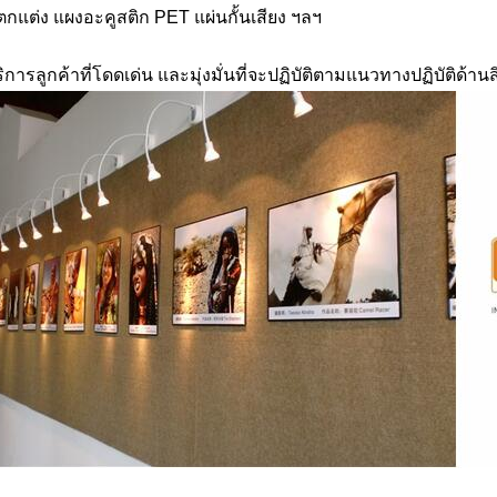
แต่ง แผงอะคูสติก PET แผ่นกั้นเสียง ฯลฯ
ลูกค้าที่โดดเด่น และมุ่งมั่นที่จะปฏิบัติตามแนวทางปฏิบัติด้านสิ่ง